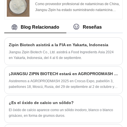
Konjac Gum es ampliamente utilizado en la industria
rango de partes por billón.
Como proveedor profesional de natamicinas de China,
alimentaria. Por ejemplo, se utiliza en productos
La nisin es un ejemplo raro de una bacteriocina "de
Jiangsu Zipin ha estado suministrando natamicina
cárnicos, productos lácteos, dulces, gelatina, etc., para
amplio espectro" efectiva contra muchos organismos
durante muchos años. La natamicina es un compuesto
mejorar la textura y la estructura del producto, mejorar
Gram-positivos. Por lo tanto, puede actuar como
natural de macrólidos de poleneno producido por
el sabor y el efecto de agregación de gel. Konjac Gum
Blog Relacionado
Reseñas
conservantes de alimentos en productos alimenticios
Streptomyces natalensis durante el proceso de
también se usa ampliamente en medicina, atención
de tratamiento térmico, incluidos varios productos
fermentación. Debido a su fuerte efecto inhibitorio
médica, bioingeniería, industria petrolera, industria
lácteos pasteurizados, vegetales enlatados, productos
sobre el moho y la levadura, a menudo se usa como
textil, procesamiento de tabaco e industria de
Zipin Biotech asistirá a la FIA en Yakarta, Indonesia
de harina horneada, etc.
conservante alimentario y se usa ampliamente en la
cosméticos.
preservación de la carne y los productos lácteos y la
Jiangsu Zipin Biotech Co., Ltd. asistirá a Food Ingredients Asia 2024
preservación de frutas y verduras.
en Yakarta, Indonesia, del 4 al 6 de septiembre.
¡JIANGSU ZIPIN BIOTECH estará en AGROPRODMASH 2025, Moscú, Rusia!
Asistiremos a AGROPRODMASH 2025 en Crocus Expo, pabellón 3,
pabellones 18, Moscú, Rusia, del 29 de septiembre al 2 de octubre y el
stand número 18F150.
¿Es el óxido de calcio un sólido?
El óxido de calcio aparece como un sólido inodoro, blanco o blanco
grisáceo, en forma de grumos duros.