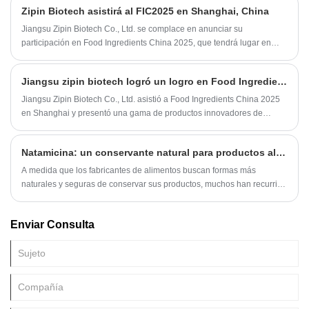
Zipin Biotech asistirá al FIC2025 en Shanghai, China
Jiangsu Zipin Biotech Co., Ltd. se complace en anunciar su
participación en Food Ingredients China 2025, que tendrá lugar en
Shanghai, China, del 17 al 19 de marzo. En el stand 61P31, nuestro
equipo estará disponible para compartir nuestra última gama de
Jiangsu zipin biotech logró un logro en Food Ingredients China 2025 en Shanghai
ingredientes y soluciones alimentarias innovadoras y discutir posibles
colaboraciones.
Jiangsu Zipin Biotech Co., Ltd. asistió a Food Ingredients China 2025
en Shanghai y presentó una gama de productos innovadores de
ingredientes alimentarios. Desde materias primas funcionales hasta
extractos naturales, nuestras soluciones enfatizan la salud y la
Natamicina: un conservante natural para productos alimenticios
sostenibilidad. El evento brindó información valiosa sobre las
tendencias de la industria y las oportunidades de colaboración,
A medida que los fabricantes de alimentos buscan formas más
fortaleciendo aún más nuestro compromiso de ofrecer productos y
naturales y seguras de conservar sus productos, muchos han recurrido
servicios de alta calidad.
a la natamicina, un conservante alimentario natural que ayuda a
prevenir el crecimiento de bacterias dañinas.
Enviar Consulta