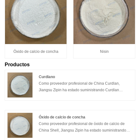
Óxido de calcio de concha
Nisin
Productos
Curdlano
Como proveedor profesional de China Curdlan,
Jiangsu Zipin ha estado suministrando Curdlan
durante muchos años. Curdlan es un glucano
insoluble en el agua compuesto por enlaces β-1,3
glucosídicos producidos por la fermentación de
materias primas de azúcar por un microorganismo.
Óxido de calcio de concha
Como aditivo alimentario, puede mejorar
Como proveedor profesional de óxido de calcio de
significativamente la retención de agua y la estabilidad
China Shell, Jiangsu Zipin ha estado suministrando
térmica del producto, mejorar las características de la
óxido de calcio de concha durante muchos años. El